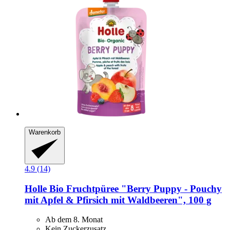
Warenkorb
4.9 (14)
Holle
Bio Fruchtpüree "Berry Puppy -​ Pouchy
mit Apfel & Pfirsich mit Waldbeeren", 100 g
Ab dem 8. Monat
Kein Zuckerzusatz