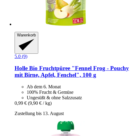
Warenkorb
5.0 (9)
Holle
Bio Fruchtpüree "Fennel Frog -​ Pouchy
mit Birne, Apfel, Fenchel", 100 g
Ab dem 6. Monat
100% Frucht & Gemüse
Ungesüßt & ohne Salzzusatz
0,99 €
(9,90 € / kg)
Zustellung bis 13. August