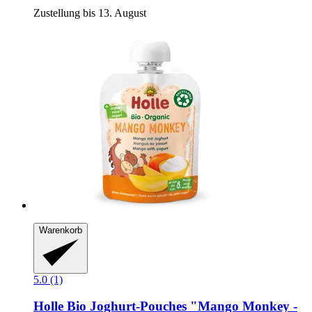
Zustellung bis 13. August
Warenkorb
5.0 (1)
Holle
Bio Joghurt-​Pouches "Mango Monkey -​