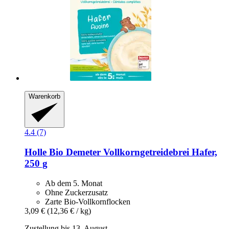
Warenkorb
4.4 (7)
Holle
Bio Demeter Vollkorngetreidebrei Hafer,
250 g
Ab dem 5. Monat
Ohne Zuckerzusatz
Zarte Bio-Vollkornflocken
3,09 €
(12,36 € / kg)
Zustellung bis 13. August