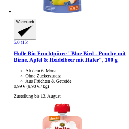
Warenkorb
5.0 (15)
Holle
Bio Fruchtpüree "Blue Bird -​ Pouchy mit
Birne, Apfel & Heidelbeer mit Hafer", 100 g
Ab dem 6. Monat
Ohne Zuckerzusatz
Aus Früchten & Getreide
0,99 €
(9,90 € / kg)
Zustellung bis 13. August