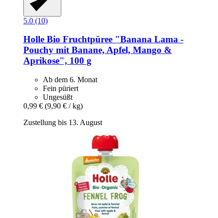
5.0 (10)
Holle
Bio Fruchtpüree "Banana Lama -​
Pouchy mit Banane, Apfel, Mango &
Aprikose", 100 g
Ab dem 6. Monat
Fein püriert
Ungesüßt
0,99 €
(9,90 € / kg)
Zustellung bis 13. August