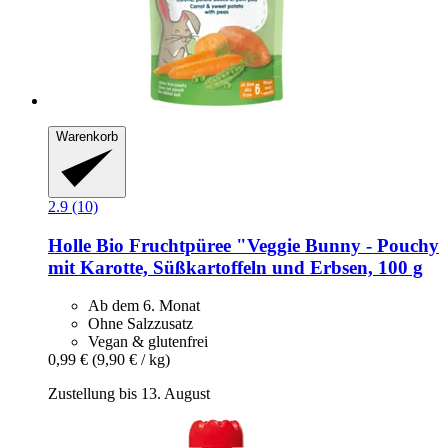
Warenkorb
2.9 (10)
Holle
Bio Fruchtpüree "Veggie Bunny -​ Pouchy
mit Karotte, Süßkartoffeln und Erbsen, 100 g
Ab dem 6. Monat
Ohne Salzzusatz
Vegan & glutenfrei
0,99 €
(9,90 € / kg)
Zustellung bis 13. August