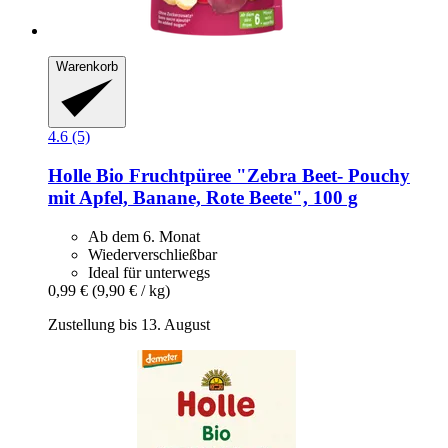
Warenkorb
4.6 (5)
Holle
Bio Fruchtpüree "Zebra Beet-​ Pouchy
mit Apfel, Banane, Rote Beete", 100 g
Ab dem 6. Monat
Wiederverschließbar
Ideal für unterwegs
0,99 €
(9,90 € / kg)
Zustellung bis 13. August