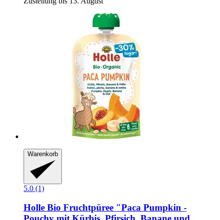
Zustellung bis 13. August
Warenkorb
5.0 (1)
Holle
Bio Fruchtpüree "Paca Pumpkin -​
Pouchy mit Kürbis, Pfirsich, Banane und