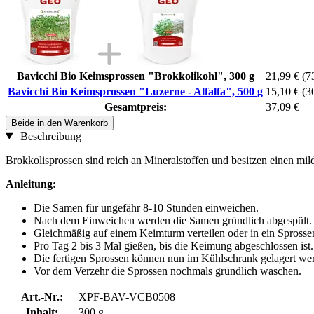
Bavicchi Bio Keimsprossen "Brokkolikohl", 300 g
21,99 €
(7
Bavicchi Bio Keimsprossen "Luzerne - Alfalfa", 500 g
15,10 €
(3
Gesamtpreis:
37,09 €
Beide in den Warenkorb
Beschreibung
Brokkolisprossen sind reich an Mineralstoffen und besitzen einen m
Anleitung:
Die Samen für ungefähr 8-10 Stunden einweichen.
Nach dem Einweichen werden die Samen gründlich abgespült.
Gleichmäßig auf einem Keimturm verteilen oder in ein Sprosse
Pro Tag 2 bis 3 Mal gießen, bis die Keimung abgeschlossen ist.
Die fertigen Sprossen können nun im Kühlschrank gelagert we
Vor dem Verzehr die Sprossen nochmals gründlich waschen.
Art.-Nr.:
XPF-BAV-VCB0508
Inhalt:
300 g