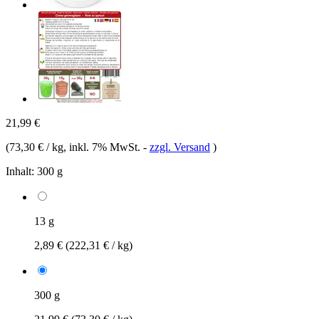
21,99 €
(
73,30 € / kg
, inkl. 7% MwSt.
-
zzgl. Versand
)
Inhalt:
300 g
13 g
2,89 €
(222,31 € / kg)
300 g