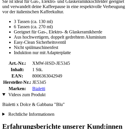
Sie ist ideal für Gas-, Elektro- und Glaskeramikkochfelder geeignet
und verwandelt deine Kaffeepause in eine respektvolle Verbeugung
vor der italienischen Kaffeekultur.
3 Tassen (ca. 130 ml)
6 Tassen (ca. 270 ml)
Geeignet für Gas-, Elektro- & Glaskeramikherde
Aus hochwertigem, doppelt gedrehtem Aluminium
Easy-Clean Sicherheitsventil
Nicht spülmaschinenfest
Induktion nur mit Adapterplatte
Art.-Nr.:
XMW-HSD-JE5345
Inhalt:
1 Stk.
EAN:
8006363042949
Hersteller-Nr.:
JE5345
Marken:
Bialetti
Videos zum Produkt
Bialetti x Dolce & Gabbana "Blu"
Rechtliche Informationen
Erfahrungsberichte unserer Kund:innen