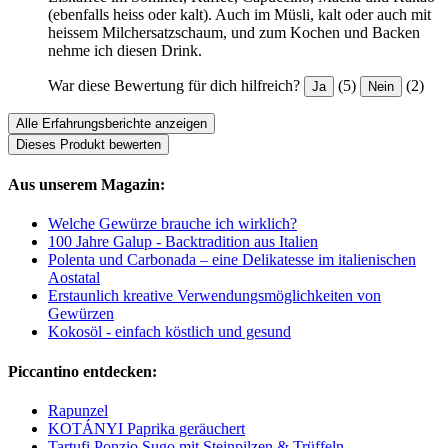
(ebenfalls heiss oder kalt). Auch im Müsli, kalt oder auch mit
heissem Milchersatzschaum, und zum Kochen und Backen
nehme ich diesen Drink.
War diese Bewertung für dich hilfreich?
(5)
(2)
Ja
Nein
Alle Erfahrungsberichte anzeigen
Dieses Produkt bewerten
Aus unserem Magazin:
Welche Gewürze brauche ich wirklich?
100 Jahre Galup - Backtradition aus Italien
Polenta und Carbonada – eine Delikatesse im italienischen
Aostatal
Erstaunlich kreative Verwendungsmöglichkeiten von
Gewürzen
Kokosöl - einfach köstlich und gesund
Piccantino entdecken:
Rapunzel
KOTÁNYI Paprika geräuchert
Tartufi Ponzio Sugo mit Steinpilzen & Trüffeln