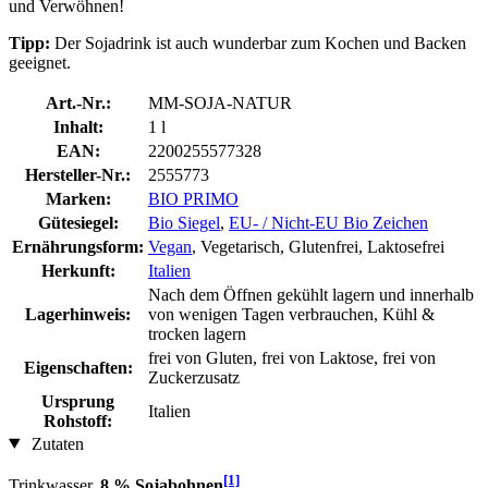
und Verwöhnen!
Tipp:
Der Sojadrink ist auch wunderbar zum Kochen und Backen
geeignet.
Art.-Nr.:
MM-SOJA-NATUR
Inhalt:
1 l
EAN:
2200255577328
Hersteller-Nr.:
2555773
Marken:
BIO PRIMO
Gütesiegel:
Bio Siegel
,
EU- / Nicht-EU Bio Zeichen
Ernährungsform:
Vegan
, Vegetarisch, Glutenfrei, Laktosefrei
Herkunft:
Italien
Nach dem Öffnen gekühlt lagern und innerhalb
Lagerhinweis:
von wenigen Tagen verbrauchen, Kühl &
trocken lagern
frei von Gluten, frei von Laktose, frei von
Eigenschaften:
Zuckerzusatz
Ursprung
Italien
Rohstoff:
Zutaten
[1]
Trinkwasser,
8 % Sojabohnen