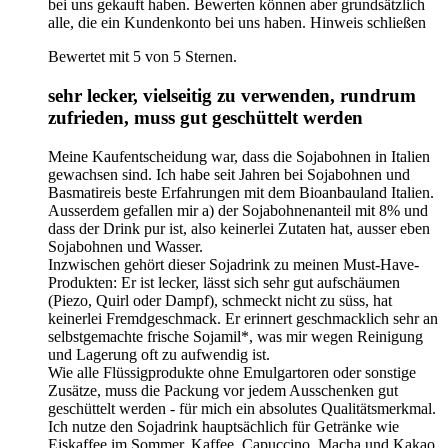
bei uns gekauft haben. Bewerten können aber grundsätzlich
alle, die ein Kundenkonto bei uns haben.
Hinweis schließen
Bewertet mit 5 von 5 Sternen.
sehr lecker, vielseitig zu verwenden, rundrum
zufrieden, muss gut geschüttelt werden
Meine Kaufentscheidung war, dass die Sojabohnen in Italien
gewachsen sind. Ich habe seit Jahren bei Sojabohnen und
Basmatireis beste Erfahrungen mit dem Bioanbauland Italien.
Ausserdem gefallen mir a) der Sojabohnenanteil mit 8% und
dass der Drink pur ist, also keinerlei Zutaten hat, ausser eben
Sojabohnen und Wasser.
Inzwischen gehört dieser Sojadrink zu meinen Must-Have-
Produkten: Er ist lecker, lässt sich sehr gut aufschäumen
(Piezo, Quirl oder Dampf), schmeckt nicht zu süss, hat
keinerlei Fremdgeschmack. Er erinnert geschmacklich sehr an
selbstgemachte frische Sojamil*, was mir wegen Reinigung
und Lagerung oft zu aufwendig ist.
Wie alle Flüssigprodukte ohne Emulgartoren oder sonstige
Zusätze, muss die Packung vor jedem Ausschenken gut
geschüttelt werden - für mich ein absolutes Qualitätsmerkmal.
Ich nutze den Sojadrink hauptsächlich für Getränke wie
Eiskaffee im Sommer, Kaffee, Capuccino, Macha und Kakao