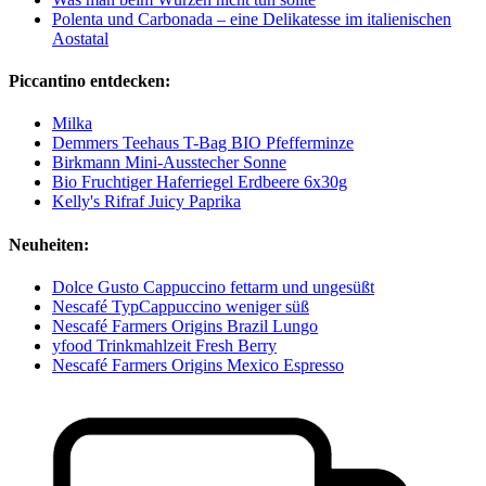
Polenta und Carbonada – eine Delikatesse im italienischen
Aostatal
Piccantino entdecken:
Milka
Demmers Teehaus T-Bag BIO Pfefferminze
Birkmann Mini-Ausstecher Sonne
Bio Fruchtiger Haferriegel Erdbeere 6x30g
Kelly's Rifraf Juicy Paprika
Neuheiten:
Dolce Gusto Cappuccino fettarm und ungesüßt
Nescafé TypCappuccino weniger süß
Nescafé Farmers Origins Brazil Lungo
yfood Trinkmahlzeit Fresh Berry
Nescafé Farmers Origins Mexico Espresso