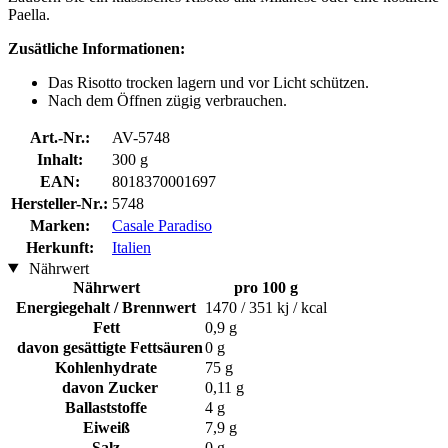
Paella.
Zusätliche Informationen:
Das Risotto trocken lagern und vor Licht schützen.
Nach dem Öffnen zügig verbrauchen.
Art.-Nr.:
AV-5748
Inhalt:
300 g
EAN:
8018370001697
Hersteller-Nr.:
5748
Marken:
Casale Paradiso
Herkunft:
Italien
Nährwert
Nährwert
pro 100 g
Energiegehalt / Brennwert
1470 / 351 kj / kcal
Fett
0,9 g
davon gesättigte Fettsäuren
0 g
Kohlenhydrate
75 g
davon Zucker
0,11 g
Ballaststoffe
4 g
Eiweiß
7,9 g
Salz
0 g