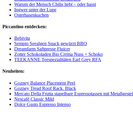
Warum der Mensch Chilis liebt – oder hasst
Ingwer unter der Lupe
Osterhasenkuchen
Piccantino entdecken:
Bebivita
Sempio Seealgen Snack gewürzt BBQ
Dreamfarm Saftpresse Fluicer
Zotter Schokoladen Bio Crema Nuss + Schoko
TEEKANNE Teespezialitäten Earl Grey RFA
Neuheiten:
Gozney Balance Placement Peel
Gozney Tread Roof Rack. Black
Mercato Della Frutta stapelbare Espressotassen mit Metallgeste
Nescafé Classic Mild
Dolce Gusto Espresso Intenso