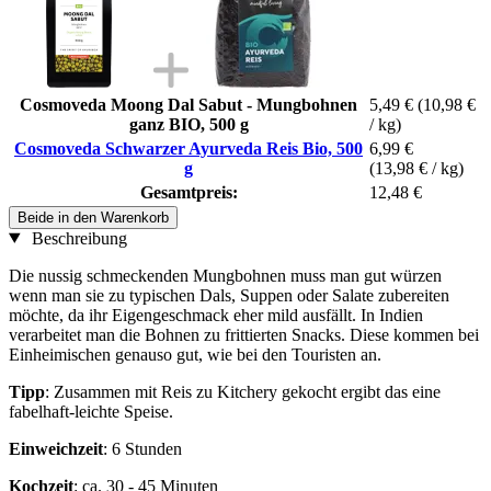
Cosmoveda Moong Dal Sabut - Mungbohnen
5,49 €
(10,98 €
ganz BIO, 500 g
/ kg)
Cosmoveda Schwarzer Ayurveda Reis Bio, 500
6,99 €
g
(13,98 € / kg)
Gesamtpreis:
12,48 €
Beide in den Warenkorb
Beschreibung
Die nussig schmeckenden Mungbohnen muss man gut würzen
wenn man sie zu typischen Dals, Suppen oder Salate zubereiten
möchte, da ihr Eigengeschmack eher mild ausfällt. In Indien
verarbeitet man die Bohnen zu frittierten Snacks. Diese kommen bei
Einheimischen genauso gut, wie bei den Touristen an.
Tipp
: Zusammen mit Reis zu Kitchery gekocht ergibt das eine
fabelhaft-leichte Speise.
Einweichzeit
: 6 Stunden
Kochzeit
: ca. 30 - 45 Minuten