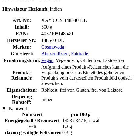
Hinweis zur Herkunft
: Indien
Art.-Nr.:
XAY-COS-148540-DE
Inhalt:
500 g
EAN:
4032108148540
Hersteller-Nr.:
148540-DE
Marken:
Cosmoveda
Gütesiegel:
Bio zertifiziert
,
Fairtrade
Ernährungsform:
Vegan
, Vegetarisch, Glutenfrei, Laktosefrei
Aufgrund eines Produkt-Relaunches kann die
Produkt-
Verpackung oder das Etikett des gelieferten
Relaunch:
Produkts vom dargestellten Produktbild optisch
abweichen.
Eigenschaften:
Rohkost, frei von Gluten, frei von Laktose
Ursprung
Indien
Rohstoff:
Nährwert
Nährwert
pro 100 g
Energiegehalt / Brennwert
1453 / 347 kj / kcal
Fett
1,2 g
davon gesättigte Fettsäuren
0,3 g