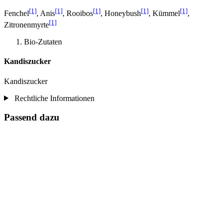
[1]
[1]
[1]
[1]
[1]
Fenchel
, Anis
, Rooibos
, Honeybush
, Kümmel
,
[1]
Zitronenmyrte
Bio-Zutaten
Kandiszucker
Kandiszucker
Rechtliche Informationen
Passend dazu