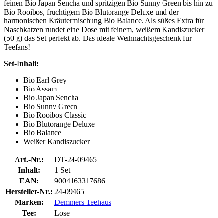
feinen Bio Japan Sencha und spritzigen Bio Sunny Green bis hin zu
Bio Rooibos, fruchtigem Bio Blutorange Deluxe und der
harmonischen Kräutermischung Bio Balance. Als süßes Extra für
Naschkatzen rundet eine Dose mit feinem, weißem Kandiszucker
(50 g) das Set perfekt ab. Das ideale Weihnachtsgeschenk für
Teefans!
Set-Inhalt:
Bio Earl Grey
Bio Assam
Bio Japan Sencha
Bio Sunny Green
Bio Rooibos Classic
Bio Blutorange Deluxe
Bio Balance
Weißer Kandiszucker
Art.-Nr.:
DT-24-09465
Inhalt:
1 Set
EAN:
9004163317686
Hersteller-Nr.:
24-09465
Marken:
Demmers Teehaus
Tee:
Lose