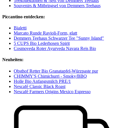
Teekollektionen & -sets von Demmers Teehaus
Souvenirs & Mitbringsel von Demmers Teehaus
Piccantino entdecken:
Bialetti
Marcato Runde Ravioli-Form, glatt
Demmers Teehaus Schwarzer Tee "Sunny Island"
5 CUPS Bio Lederhosen Spirit
Cosmoveda Roter Ayurveda Navara Reis Bio
Neuheiten:
Obsthof Retter Bio Granatapfel-Würzpaste pur
CHIMMY'S Chimichurri - Smoky/BBQ
Holle Bio Anfangsmilch PRE/1
Nescafé Classic Black Roast
Nescafé Farmers Origins Mexico Espresso