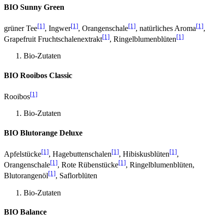
BIO Sunny Green
[1]
[1]
[1]
[1]
grüner Tee
, Ingwer
, Orangenschale
, natürliches Aroma
,
[1]
[1]
Grapefruit Fruchtschalenextrakt
, Ringelblumenblüten
Bio-Zutaten
BIO Rooibos Classic
[1]
Rooibos
Bio-Zutaten
BIO Blutorange Deluxe
[1]
[1]
[1]
Apfelstücke
, Hagebuttenschalen
, Hibiskusblüten
,
[1]
[1]
Orangenschale
, Rote Rübenstücke
, Ringelblumenblüten,
[1]
Blutorangenöl
, Saflorblüten
Bio-Zutaten
BIO Balance