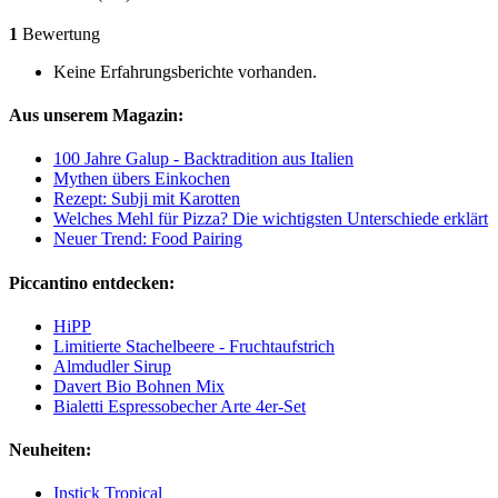
1
Bewertung
Keine Erfahrungsberichte vorhanden.
Aus unserem Magazin:
100 Jahre Galup - Backtradition aus Italien
Mythen übers Einkochen
Rezept: Subji mit Karotten
Welches Mehl für Pizza? Die wichtigsten Unterschiede erklärt
Neuer Trend: Food Pairing
Piccantino entdecken:
HiPP
Limitierte Stachelbeere - Fruchtaufstrich
Almdudler Sirup
Davert Bio Bohnen Mix
Bialetti Espressobecher Arte 4er-Set
Neuheiten:
Instick Tropical