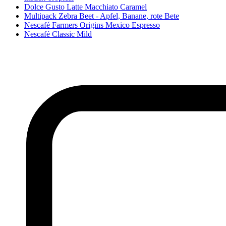
Dolce Gusto Latte Macchiato Caramel
Multipack Zebra Beet - Apfel, Banane, rote Bete
Nescafé Farmers Origins Mexico Espresso
Nescafé Classic Mild