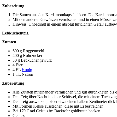
Zubereitung
Die Samen aus den Kardamomkapseln lösen. Die Kardamomsamen
Mit den anderen Gewürzen vermischen und in einen Mörser zerkle
Hinweis: Unbedingt in einem absolut luftdichten Gefäß aufbew
Lebkuchenteig
Zutaten
600 g Roggenmehl
400 g Rohrzucker
30 g Lebkuchengewürz
4 Eier
4 EL
Honig
1 TL Natron
Zubereitung
Alle Zutaten miteinander vermischen und gut durchkneten bis ein
Den Teig über Nacht in einer Schüssel, die mit einem Tuch zuge
Den Teig auswalken, bis er etwa einen halben Zentimeter dick i
Mit Formen Kekse ausstechen, diese mit Ei bestreichen.
Bei 170 Grad Celsius im Backrohr goldbraun backen.
Genießen.