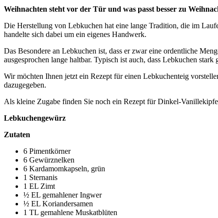
Weihnachten steht vor der Tür und was passt besser zu Weihnacht
Die Herstellung von Lebkuchen hat eine lange Tradition, die im Laufe
handelte sich dabei um ein eigenes Handwerk.
Das Besondere an Lebkuchen ist, dass er zwar eine ordentliche Menge a
ausgesprochen lange haltbar. Typisch ist auch, dass Lebkuchen stark g
Wir möchten Ihnen jetzt ein Rezept für einen Lebkuchenteig vorstel
dazugegeben.
Als kleine Zugabe finden Sie noch ein Rezept für Dinkel-Vanillekipfe
Lebkuchengewürz
Zutaten
6 Pimentkörner
6 Gewürznelken
6 Kardamomkapseln, grün
1 Sternanis
1 EL Zimt
½ EL gemahlener Ingwer
½ EL Koriandersamen
1 TL gemahlene Muskatblüten