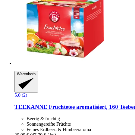
Warenkorb
5.0 (2)
TEEKANNE
Früchtetee aromatisiert, 160 Teebeu
Beerig & fruchtig
Sonnengereifte Früchte
Feines Erdbeer- & Himbeeraroma
20,99 €
(47,70 € / kg)