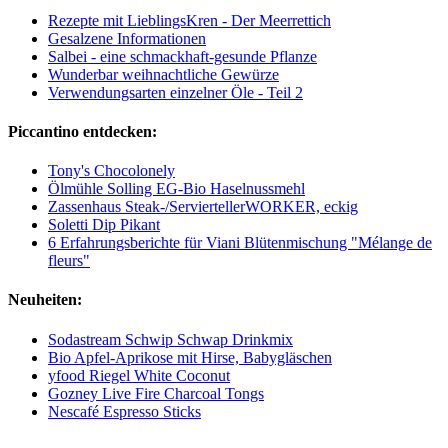
Rezepte mit LieblingsKren - Der Meerrettich
Gesalzene Informationen
Salbei - eine schmackhaft-gesunde Pflanze
Wunderbar weihnachtliche Gewürze
Verwendungsarten einzelner Öle - Teil 2
Piccantino entdecken:
Tony's Chocolonely
Ölmühle Solling EG-Bio Haselnussmehl
Zassenhaus Steak-/ServiertellerWORKER, eckig
Soletti Dip Pikant
6 Erfahrungsberichte für Viani Blütenmischung "Mélange de
fleurs"
Neuheiten:
Sodastream Schwip Schwap Drinkmix
Bio Apfel-Aprikose mit Hirse, Babygläschen
yfood Riegel White Coconut
Gozney Live Fire Charcoal Tongs
Nescafé Espresso Sticks