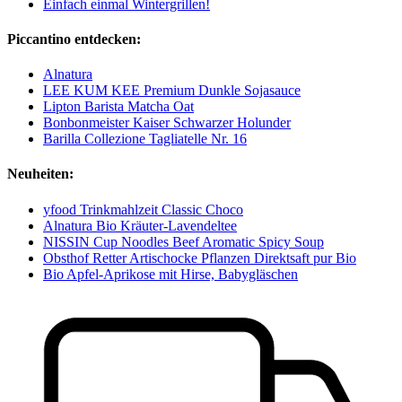
Einfach einmal Wintergrillen!
Piccantino entdecken:
Alnatura
LEE KUM KEE Premium Dunkle Sojasauce
Lipton Barista Matcha Oat
Bonbonmeister Kaiser Schwarzer Holunder
Barilla Collezione Tagliatelle Nr. 16
Neuheiten:
yfood Trinkmahlzeit Classic Choco
Alnatura Bio Kräuter-Lavendeltee
NISSIN Cup Noodles Beef Aromatic Spicy Soup
Obsthof Retter Artischocke Pflanzen Direktsaft pur Bio
Bio Apfel-Aprikose mit Hirse, Babygläschen