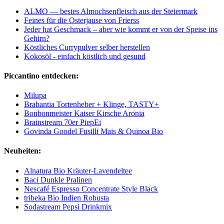
ALMO — bestes Almochsenfleisch aus der Steiermark
Feines für die Osterjause von Frierss
Jeder hat Geschmack – aber wie kommt er von der Speise ins
Gehirn?
Köstliches Currypulver selber herstellen
Kokosöl - einfach köstlich und gesund
Piccantino entdecken:
Milupa
Brabantia Tortenheber + Klinge, TASTY+
Bonbonmeister Kaiser Kirsche Aronia
Brainstream 70er PiepEi
Govinda Goodel Fusilli Mais & Quinoa Bio
Neuheiten:
Alnatura Bio Kräuter-Lavendeltee
Baci Dunkle Pralinen
Nescafé Espresso Concentrate Style Black
tribeka Bio Indien Robusta
Sodastream Pepsi Drinkmix