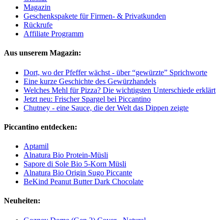
Magazin
Geschenkspakete für Firmen- & Privatkunden
Rückrufe
Affiliate Programm
Aus unserem Magazin:
Dort, wo der Pfeffer wächst - über “gewürzte” Sprichworte
Eine kurze Geschichte des Gewürzhandels
Welches Mehl für Pizza? Die wichtigsten Unterschiede erklärt
Jetzt neu: Frischer Spargel bei Piccantino
Chutney - eine Sauce, die der Welt das Dippen zeigte
Piccantino entdecken:
Aptamil
Alnatura Bio Protein-Müsli
Sapore di Sole Bio 5-Korn Müsli
Alnatura Bio Origin Sugo Piccante
BeKind Peanut Butter Dark Chocolate
Neuheiten: