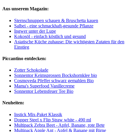
Aus unserem Magazin:
Sternschnuppen schauen & Bruschetta kauen
Salbei - eine schmackhaft-gesunde Pflanze
Ingwer unter der Lupe
Kokosöl - einfach köstlich und gesund
Asiatische Küche zuhause: Die wichtigsten Zutaten für den
Einstieg
Piccantino entdecken:
Zotter Schokolade
Sonnentor Keimsprossen Bockshornklee bio
Cosmoveda Pfeffer schwarz gemahlen Bio
Mama's Superfood Vanillecreme
Sonnentor Lebensfeuer Tee Bio
Neuheiten:
Instick Mix-Paket Klassik
Dopper Steel x Flip Straw white - 490 ml
Multipack Zebra Beet - Apfel, Banane, rote Bete
Multipack Apple Ant - Apfel & Banane mit Birne