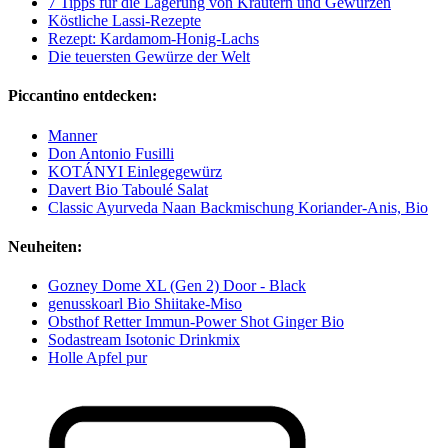
7 Tipps für die Lagerung von Kräutern und Gewürzen
Köstliche Lassi-Rezepte
Rezept: Kardamom-Honig-Lachs
Die teuersten Gewürze der Welt
Piccantino entdecken:
Manner
Don Antonio Fusilli
KOTÁNYI Einlegegewürz
Davert Bio Taboulé Salat
Classic Ayurveda Naan Backmischung Koriander-Anis, Bio
Neuheiten:
Gozney Dome XL (Gen 2) Door - Black
genusskoarl Bio Shiitake-Miso
Obsthof Retter Immun-Power Shot Ginger Bio
Sodastream Isotonic Drinkmix
Holle Apfel pur