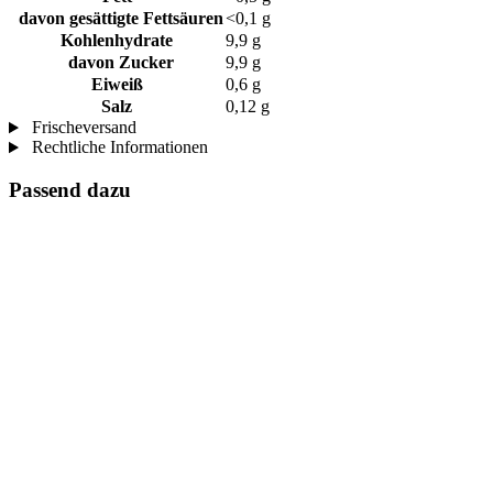
davon gesättigte Fettsäuren
<0,1 g
Kohlenhydrate
9,9 g
davon Zucker
9,9 g
Eiweiß
0,6 g
Salz
0,12 g
Frischeversand
Rechtliche Informationen
Passend dazu