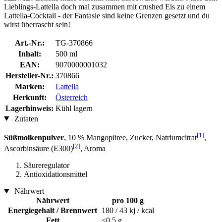
Lieblings-Lattella doch mal zusammen mit crushed Eis zu einem
Lattella-Cocktail - der Fantasie sind keine Grenzen gesetzt und du
wirst überrascht sein!
Art.-Nr.:
TG-370866
Inhalt:
500 ml
EAN:
9070000001032
Hersteller-Nr.:
370866
Marken:
Lattella
Herkunft:
Österreich
Lagerhinweis:
Kühl lagern
Zutaten
[1]
Süßmolkenpulver
, 10 % Mangopüree, Zucker, Natriumcitrat
,
[2]
Ascorbinsäure (E300)
, Aroma
Säureregulator
Antioxidationsmittel
Nährwert
Nährwert
pro 100 g
Energiegehalt / Brennwert
180 / 43 kj / kcal
Fett
<0,5 g