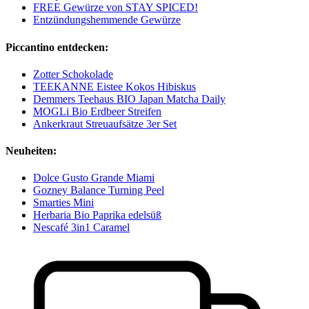
FREE Gewürze von STAY SPICED!
Entzündungshemmende Gewürze
Piccantino entdecken:
Zotter Schokolade
TEEKANNE Eistee Kokos Hibiskus
Demmers Teehaus BIO Japan Matcha Daily
MOGLi Bio Erdbeer Streifen
Ankerkraut Streuaufsätze 3er Set
Neuheiten:
Dolce Gusto Grande Miami
Gozney Balance Turning Peel
Smarties Mini
Herbaria Bio Paprika edelsüß
Nescafé 3in1 Caramel