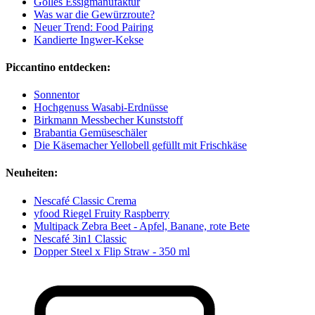
Gölles Essigmanufaktur
Was war die Gewürzroute?
Neuer Trend: Food Pairing
Kandierte Ingwer-Kekse
Piccantino entdecken:
Sonnentor
Hochgenuss Wasabi-Erdnüsse
Birkmann Messbecher Kunststoff
Brabantia Gemüseschäler
Die Käsemacher Yellobell gefüllt mit Frischkäse
Neuheiten:
Nescafé Classic Crema
yfood Riegel Fruity Raspberry
Multipack Zebra Beet - Apfel, Banane, rote Bete
Nescafé 3in1 Classic
Dopper Steel x Flip Straw - 350 ml