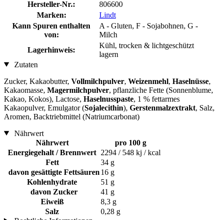
Hersteller-Nr.:
806600
Marken:
Lindt
Kann Spuren enthalten
A - Gluten, F - Sojabohnen, G -
von:
Milch
Kühl, trocken & lichtgeschützt
Lagerhinweis:
lagern
Zutaten
Zucker, Kakaobutter,
Vollmilchpulver
,
Weizenmehl
,
Haselnüsse
,
Kakaomasse,
Magermilchpulver
, pflanzliche Fette (Sonnenblume,
Kakao, Kokos), Lactose,
Haselnusspaste
, 1 % fettarmes
Kakaopulver, Emulgator (
Sojalecithin
),
Gerstenmalzextrakt
, Salz,
Aromen, Backtriebmittel (Natriumcarbonat)
Nährwert
Nährwert
pro 100 g
Energiegehalt / Brennwert
2294 / 548 kj / kcal
Fett
34 g
davon gesättigte Fettsäuren
16 g
Kohlenhydrate
51 g
davon Zucker
41 g
Eiweiß
8,3 g
Salz
0,28 g