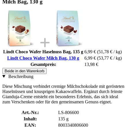
Milch Bag, 130 g
Lindt Choco Wafer Haselnuss Bag, 135 g
6,99 €
(51,78 € / kg)
Lindt Choco Wafer Milch Bag, 130 g
6,99 €
(53,77 € / kg)
Gesamtpreis:
13,98 €
Beide in den Warenkorb
Beschreibung
Diese Mischung verbindet cremige Milchschokolade mit gerösteten
Haselnüssen und knusprigen Kakaowaffeln. Ergänzt durch feinste
Gianduja-Creme entsteht ein besonderes Erlebnis, das sich ideal
zum Verschenken oder für den gemeinsamen Genuss eignet.
Art.-Nr.:
LS-806600
Inhalt:
135 g
EAN:
8003340806600