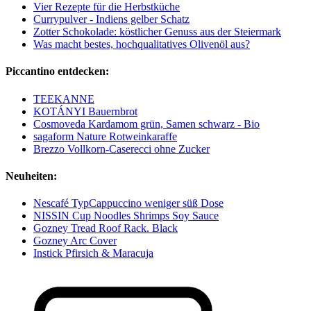
Vier Rezepte für die Herbstküche
Currypulver - Indiens gelber Schatz
Zotter Schokolade: köstlicher Genuss aus der Steiermark
Was macht bestes, hochqualitatives Olivenöl aus?
Piccantino entdecken:
TEEKANNE
KOTÁNYI Bauernbrot
Cosmoveda Kardamom grün, Samen schwarz - Bio
sagaform Nature Rotweinkaraffe
Brezzo Vollkorn-Caserecci ohne Zucker
Neuheiten:
Nescafé TypCappuccino weniger süß Dose
NISSIN Cup Noodles Shrimps Soy Sauce
Gozney Tread Roof Rack. Black
Gozney Arc Cover
Instick Pfirsich & Maracuja