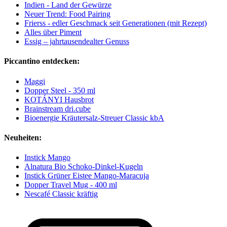
Indien - Land der Gewürze
Neuer Trend: Food Pairing
Frierss - edler Geschmack seit Generationen (mit Rezept)
Alles über Piment
Essig – jahrtausendealter Genuss
Piccantino entdecken:
Maggi
Dopper Steel - 350 ml
KOTÁNYI Hausbrot
Brainstream dri.cube
Bioenergie Kräutersalz-Streuer Classic kbA
Neuheiten:
Instick Mango
Alnatura Bio Schoko-Dinkel-Kugeln
Instick Grüner Eistee Mango-Maracuja
Dopper Travel Mug - 400 ml
Nescafé Classic kräftig