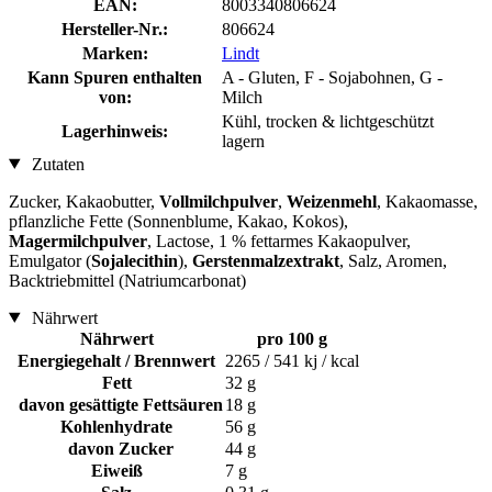
EAN:
8003340806624
Hersteller-Nr.:
806624
Marken:
Lindt
Kann Spuren enthalten
A - Gluten, F - Sojabohnen, G -
von:
Milch
Kühl, trocken & lichtgeschützt
Lagerhinweis:
lagern
Zutaten
Zucker, Kakaobutter,
Vollmilchpulver
,
Weizenmehl
, Kakaomasse,
pflanzliche Fette (Sonnenblume, Kakao, Kokos),
Magermilchpulver
, Lactose, 1 % fettarmes Kakaopulver,
Emulgator (
Sojalecithin
),
Gerstenmalzextrakt
, Salz, Aromen,
Backtriebmittel (Natriumcarbonat)
Nährwert
Nährwert
pro 100 g
Energiegehalt / Brennwert
2265 / 541 kj / kcal
Fett
32 g
davon gesättigte Fettsäuren
18 g
Kohlenhydrate
56 g
davon Zucker
44 g
Eiweiß
7 g