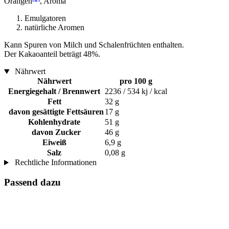
Orangen
, Aroma
Emulgatoren
natürliche Aromen
Kann Spuren von Milch und Schalenfrüchten enthalten.
Der Kakaoanteil beträgt 48%.
Nährwert
Nährwert
pro 100 g
Energiegehalt / Brennwert
2236 / 534 kj / kcal
Fett
32 g
davon gesättigte Fettsäuren
17 g
Kohlenhydrate
51 g
davon Zucker
46 g
Eiweiß
6,9 g
Salz
0,08 g
Rechtliche Informationen
Passend dazu