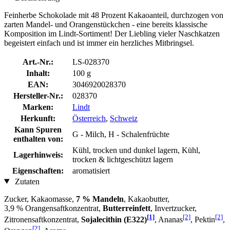
Feinherbe Schokolade mit 48 Prozent Kakaoanteil, durchzogen von
zarten Mandel- und Orangenstückchen - eine bereits klassische
Komposition im Lindt-Sortiment! Der Liebling vieler Naschkatzen
begeistert einfach und ist immer ein herzliches Mitbringsel.
Art.-Nr.:
LS-028370
Inhalt:
100 g
EAN:
3046920028370
Hersteller-Nr.:
028370
Marken:
Lindt
Herkunft:
Österreich
,
Schweiz
Kann Spuren
G - Milch, H - Schalenfrüchte
enthalten von:
Kühl, trocken und dunkel lagern, Kühl,
Lagerhinweis:
trocken & lichtgeschützt lagern
Eigenschaften:
aromatisiert
Zutaten
Zucker, Kakaomasse,
7 % Mandeln
, Kakaobutter,
3,9 % Orangensaftkonzentrat,
Butterreinfett
, Invertzucker,
[1]
[2]
[2]
Zitronensaftkonzentrat,
Sojalecithin (E322)
, Ananas
, Pektin
,
[2]