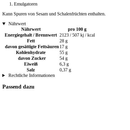
Emulgatoren
Kann Spuren von Sesam und Schalenfrüchten enthalten.
Nährwert
Nährwert
pro 100 g
Energiegehalt / Brennwert
2123 / 507 kj / kcal
Fett
28 g
davon gesättigte Fettsäuren
17 g
Kohlenhydrate
55 g
davon Zucker
54 g
Eiweiß
6,3 g
Salz
0,37 g
Rechtliche Informationen
Passend dazu