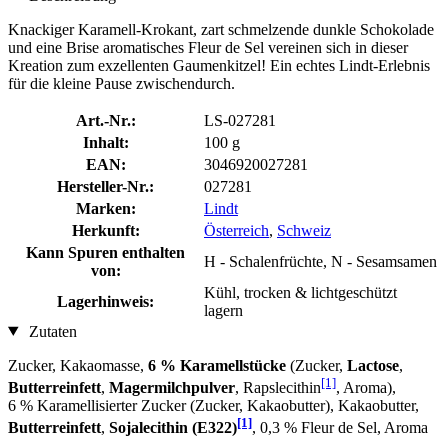
Knackiger Karamell-Krokant, zart schmelzende dunkle Schokolade
und eine Brise aromatisches Fleur de Sel vereinen sich in dieser
Kreation zum exzellenten Gaumenkitzel! Ein echtes Lindt-Erlebnis
für die kleine Pause zwischendurch.
Art.-Nr.:
LS-027281
Inhalt:
100 g
EAN:
3046920027281
Hersteller-Nr.:
027281
Marken:
Lindt
Herkunft:
Österreich
,
Schweiz
Kann Spuren enthalten
H - Schalenfrüchte, N - Sesamsamen
von:
Kühl, trocken & lichtgeschützt
Lagerhinweis:
lagern
Zutaten
Zucker, Kakaomasse,
6 % Karamellstücke
(Zucker,
Lactose
,
[1]
Butterreinfett
,
Magermilchpulver
, Rapslecithin
, Aroma),
6 % Karamellisierter Zucker (Zucker, Kakaobutter), Kakaobutter,
[1]
Butterreinfett
,
Sojalecithin (E322)
, 0,3 % Fleur de Sel, Aroma