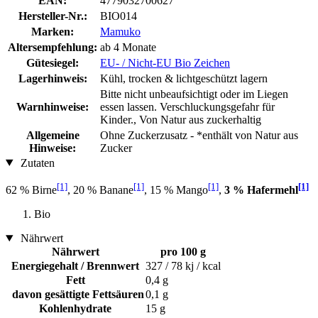
EAN:
4779032700627
Hersteller-Nr.:
BIO014
Marken:
Mamuko
Altersempfehlung:
ab 4 Monate
Gütesiegel:
EU- / Nicht-EU Bio Zeichen
Lagerhinweis:
Kühl, trocken & lichtgeschützt lagern
Bitte nicht unbeaufsichtigt oder im Liegen
Warnhinweise:
essen lassen. Verschluckungsgefahr für
Kinder., Von Natur aus zuckerhaltig
Allgemeine
Ohne Zuckerzusatz - *enthält von Natur aus
Hinweise:
Zucker
Zutaten
[1]
[1]
[1]
[1]
62 % Birne
, 20 % Banane
, 15 % Mango
,
3 % Hafermehl
Bio
Nährwert
Nährwert
pro 100 g
Energiegehalt / Brennwert
327 / 78 kj / kcal
Fett
0,4 g
davon gesättigte Fettsäuren
0,1 g
Kohlenhydrate
15 g