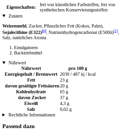
frei von künstlichen Farbstoffen, frei von
Eigenschaften:
synthetischen Konservierungsstoffen
Zutaten
Weizenmehl
, Zucker, Pflanzliches Fett (Kokos, Palm),
[1]
[2]
Sojalecithine (E322)
, Natriumhydrogencarbonat (E500ii)
,
Salz, natürliches Aroma
Emulgatoren
Backtriebmittel
Nährwert
Nährwert
pro 100 g
Energiegehalt / Brennwert
2039 / 487 kj / kcal
Fett
23 g
davon gesättigte Fettsäuren
20 g
Kohlenhydrate
65 g
davon Zucker
37 g
Eiweiß
4,3 g
Salz
0,02 g
Rechtliche Informationen
Passend dazu