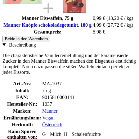
Manner Eiswaffeln, 75 g
0,99 €
(13,20 € / kg)
Manner Knöpfe schokoladegetunkt, 180 g
4,99 €
(27,72 € / kg)
Gesamtpreis:
5,98 €
Beide in den Warenkorb
Beschreibung
Die charakteristische Vanillecremefüllung und der karamelisierte
Zucker in den Manner Eiswaffeln machen den Eisgenuss erst richtig
komplett. Noch dazu passen die süßen Waffeln einfach perfekt zu
jeder Eissorte.
Art.-Nr.:
MA-1037
Inhalt:
75 g
EAN:
9015810000141
Hersteller-Nr.:
1037
Marken:
Manner
Ernährungsform:
Vegan
Herkunft:
Österreich
Kann Spuren
G - Milch, H - Schalenfrüchte
enthalten von: