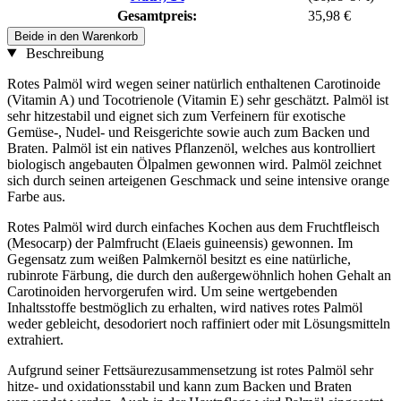
Gesamtpreis:
35,98 €
Beide in den Warenkorb
Beschreibung
Rotes Palmöl wird wegen seiner natürlich enthaltenen Carotinoide
(Vitamin A) und Tocotrienole (Vitamin E) sehr geschätzt. Palmöl ist
sehr hitzestabil und eignet sich zum Verfeinern für exotische
Gemüse-, Nudel- und Reisgerichte sowie auch zum Backen und
Braten. Palmöl ist ein natives Pflanzenöl, welches aus kontrolliert
biologisch angebauten Ölpalmen gewonnen wird. Palmöl zeichnet
sich durch seinen arteigenen Geschmack und seine intensive orange
Farbe aus.
Rotes Palmöl wird durch einfaches Kochen aus dem Fruchtfleisch
(Mesocarp) der Palmfrucht (Elaeis guineensis) gewonnen. Im
Gegensatz zum weißen Palmkernöl besitzt es eine natürliche,
rubinrote Färbung, die durch den außergewöhnlich hohen Gehalt an
Carotinoiden hervorgerufen wird. Um seine wertgebenden
Inhaltsstoffe bestmöglich zu erhalten, wird natives rotes Palmöl
weder gebleicht, desodoriert noch raffiniert oder mit Lösungsmitteln
extrahiert.
Aufgrund seiner Fettsäurezusammensetzung ist rotes Palmöl sehr
hitze- und oxidationsstabil und kann zum Backen und Braten