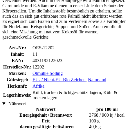
verwendet werden. Auch in der Hautpflege wird Palmöl eingesetzt.
Carotinoide und E-Vitamine dienen in erster Linie dem Schutz der
Körperzellen. Um die Inhaltsstoffe bestmöglich zu erhalten, sollte
auch das an sich gut erhitzbare rote Palmöl nicht überhitzt werden.
Es eignet sich zum Braten und zum Verfeinern sowie als Farbtupfer
für Nudel- und Reisgerichte, Suppen und Soßen. Auch empfiehlt
sich eine Mischung mit nativem Kokosöl für warme,
geschmackvolle Gerichte.
Art.-Nr.:
OES-12202
Inhalt:
1 l
EAN:
4031192122023
Hersteller-Nr.:
12202
Marken:
Ölmühle Solling
Gütesiegel:
EU- / Nicht-EU Bio Zeichen
,
Naturland
Herkunft:
Afrika
Kühl, trocken & lichtgeschützt lagern, Kühl &
Lagerhinweis:
trocken lagern
Nährwert
Nährwert
pro 100 ml
Energiegehalt / Brennwert
3768 / 900 kj / kcal
Fett
100 g
davon gesättigte Fettsäuren
49,6 g