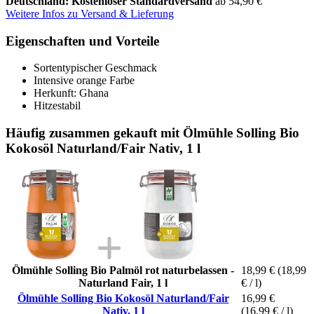
Deutschland: Kostenloser Standardversand
ab 54,90 €
Weitere Infos zu Versand & Lieferung
Eigenschaften und Vorteile
Sortentypischer Geschmack
Intensive orange Farbe
Herkunft: Ghana
Hitzestabil
Häufig zusammen gekauft mit Ölmühle Solling Bio
Kokosöl Naturland/Fair Nativ, 1 l
Ölmühle Solling Bio Palmöl rot naturbelassen -
18,99 €
(18,99
Naturland Fair, 1 l
€ / l)
Ölmühle Solling Bio Kokosöl Naturland/Fair
16,99 €
Nativ, 1 l
(16,99 € / l)