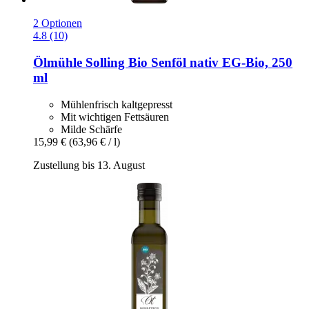
2 Optionen
4.8 (10)
Ölmühle Solling
Bio Senföl nativ EG-​Bio, 250
ml
Mühlenfrisch kaltgepresst
Mit wichtigen Fettsäuren
Milde Schärfe
15,99 €
(63,96 € / l)
Zustellung bis 13. August