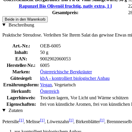
Rapunzel Bio Olivenöl fruchtig, nativ extra, 1 l
2
Gesamtpreis:
2
Beide in den Warenkorb
Beschreibung
Praktische Streudose. Verleihen Sie Ihrem Salat das gewisse Etwas mi
Art.-Nr.:
OEB-6005
Inhalt:
50 g
EAN:
9002902060053
Hersteller-Nr.:
6005
Marken:
Österreichische Bergkräuter
Gütesiegel:
kbA - kontrolliert biologischer Anbau
Ernährungsform:
Vegan
, Vegetarisch
Herkunft:
Österreich
Lagerhinweis:
Trocken lagern, Vor Licht und Wärme schützen
Eigenschaften:
frei von künstliche Aromen, frei von künstlichen
Zutaten
[1]
[1]
[1]
[1]
Petersilie
, Melisse
, Löwenzahn
, Birkenblätter
, Brennnesselbl
aus kontrolliert biologischem Anbau