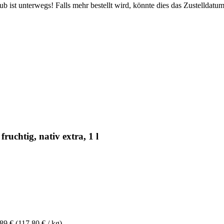
 ist unterwegs! Falls mehr bestellt wird, könnte dies das Zustelldatum
uchtig, nativ extra, 1 l
,89 €
(117,80 € / kg)