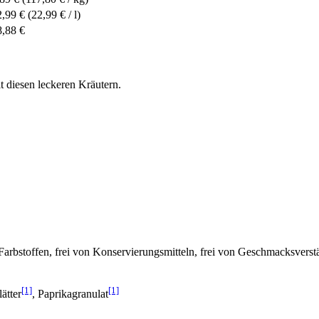
2,99 €
(22,99 € / l)
8,88 €
t diesen leckeren Kräutern.
 Farbstoffen, frei von Konservierungsmitteln, frei von Geschmacksverst
[1]
[1]
ätter
, Paprikagranulat