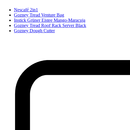
Nescafé 2in1
Gozney Tread Venture Bag
Instick Grüner Eistee Mango-Maracuja
Gozney Tread Roof Rack Server Black
Gozney Dough Cutter