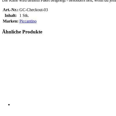
Die Karte wird deinem Paket beigelegt - besonders nett, wenn du je
Art.-Nr.:
GC-Checkout-03
Inhalt:
1 Stk.
Marken:
Piccantino
Ähnliche Produkte