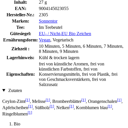
Inhalt:
27 g
EAN:
9004145023055
Hersteller-Nr.:
2305
Marken:
Sonnentor
Tee:
Im Teebeutel
Gütesiegel:
EU- / Nicht-EU Bio Zeichen
Ernährungsform:
Vegan
, Vegetarisch
10 Minuten, 5 Minuten, 6 Minuten, 7 Minuten,
Ziehzeit :
8 Minuten, 9 Minuten
Lagerhinweis:
Kühl & trocken lagern
frei von künstliche Aromen, frei von
künstlichen Farbstoffen, frei von
Eigenschaften:
Konservierungsmitteln, frei von Plastik, frei
von Geschmacksverstärkern, frei von
Salzzusatz
Zutaten
[1]
[1]
[1]
[1]
Ceylon-Zimt
, Melisse
, Brombeerblätter
, Orangenschalen
,
[1]
[1]
[1]
[1]
Apfelscheiben
, Süßholz
, Nelken
, Kornblumen blau
,
[1]
Ringelblumen
Bio