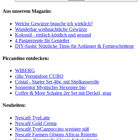
Aus unserem Magazin:
Welche Gewürze brauche ich wirklich?
Wunderbar weihnachtliche Gewürze
Kokosöl - einfach köstlich und gesund
4 Pastarezepte für Genießer
DIY-Sushi: Nützliche Tipps für Anfänger & Fortgeschrittene
Piccantino entdecken:
WIBERG
cilio Vorratsdose CUBO
Cristal - Starter Set 4tlg, mit Stielkasserolle
Sonnentor Mystischer Hexentee bio
Coffee & More Schalen 2er Set mit Deckel, grau
Neuheiten:
Nescafé TypLatte
Nescafé Gold Crema
Nescafé TypCappuccino weniger süß
Nescafé Farmers Origins Africas Ristretto