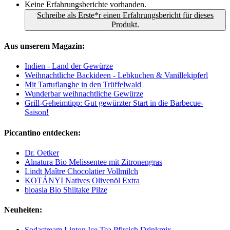
Keine Erfahrungsberichte vorhanden.
Schreibe als Erste*r einen Erfahrungsbericht für dieses
Produkt.
Aus unserem Magazin:
Indien - Land der Gewürze
Weihnachtliche Backideen - Lebkuchen & Vanillekipferl
Mit Tartuflanghe in den Trüffelwald
Wunderbar weihnachtliche Gewürze
Grill-Geheimtipp: Gut gewürzter Start in die Barbecue-
Saison!
Piccantino entdecken:
Dr. Oetker
Alnatura Bio Melissentee mit Zitronengras
Lindt Maître Chocolatier Vollmilch
KOTÁNYI Natives Olivenöl Extra
bioasia Bio Shiitake Pilze
Neuheiten:
Sodastream Lipton Ice Tea Pfirsich Drinkmix