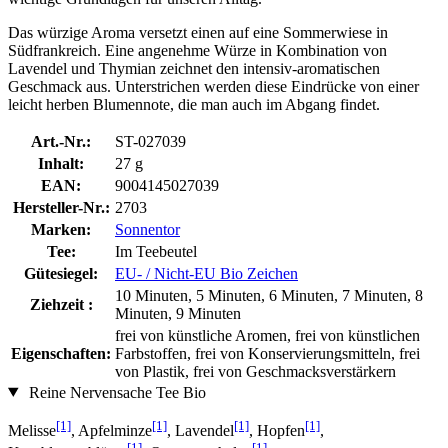
Das würzige Aroma versetzt einen auf eine Sommerwiese in
Südfrankreich. Eine angenehme Würze in Kombination von
Lavendel und Thymian zeichnet den intensiv-aromatischen
Geschmack aus. Unterstrichen werden diese Eindrücke von einer
leicht herben Blumennote, die man auch im Abgang findet.
Art.-Nr.:
ST-027039
Inhalt:
27 g
EAN:
9004145027039
Hersteller-Nr.:
2703
Marken:
Sonnentor
Tee:
Im Teebeutel
Gütesiegel:
EU- / Nicht-EU Bio Zeichen
10 Minuten, 5 Minuten, 6 Minuten, 7 Minuten, 8
Ziehzeit :
Minuten, 9 Minuten
frei von künstliche Aromen, frei von künstlichen
Eigenschaften:
Farbstoffen, frei von Konservierungsmitteln, frei
von Plastik, frei von Geschmacksverstärkern
Reine Nervensache Tee Bio
[1]
[1]
[1]
[1]
Melisse
, Apfelminze
, Lavendel
, Hopfen
,
[1]
[1]