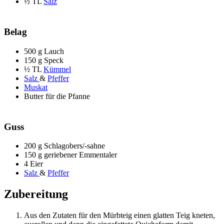
½ TL
Salz
Belag
500 g Lauch
150 g Speck
½ TL
Kümmel
Salz
&
Pfeffer
Muskat
Butter für die Pfanne
Guss
200 g Schlagobers/-sahne
150 g geriebener Emmentaler
4 Eier
Salz
&
Pfeffer
Zubereitung
Aus den Zutaten für den Mürbteig einen glatten Teig kneten,