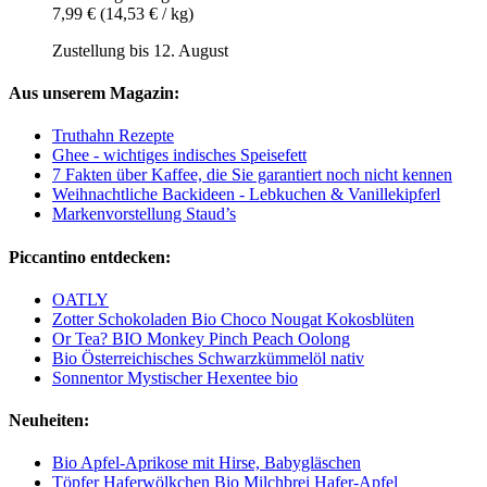
7,99 €
(14,53 € / kg)
Zustellung bis 12. August
Aus unserem Magazin:
Truthahn Rezepte
Ghee - wichtiges indisches Speisefett
7 Fakten über Kaffee, die Sie garantiert noch nicht kennen
Weihnachtliche Backideen - Lebkuchen & Vanillekipferl
Markenvorstellung Staud’s
Piccantino entdecken:
OATLY
Zotter Schokoladen Bio Choco Nougat Kokosblüten
Or Tea? BIO Monkey Pinch Peach Oolong
Bio Österreichisches Schwarzkümmelöl nativ
Sonnentor Mystischer Hexentee bio
Neuheiten:
Bio Apfel-Aprikose mit Hirse, Babygläschen
Töpfer Haferwölkchen Bio Milchbrei Hafer-Apfel