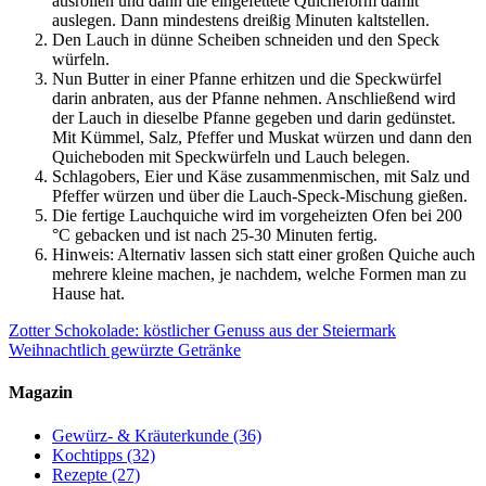
ausrollen und dann die eingefettete Quicheform damit
auslegen. Dann mindestens dreißig Minuten kaltstellen.
Den Lauch in dünne Scheiben schneiden und den Speck
würfeln.
Nun Butter in einer Pfanne erhitzen und die Speckwürfel
darin anbraten, aus der Pfanne nehmen. Anschließend wird
der Lauch in dieselbe Pfanne gegeben und darin gedünstet.
Mit Kümmel, Salz, Pfeffer und Muskat würzen und dann den
Quicheboden mit Speckwürfeln und Lauch belegen.
Schlagobers, Eier und Käse zusammenmischen, mit Salz und
Pfeffer würzen und über die Lauch-Speck-Mischung gießen.
Die fertige Lauchquiche wird im vorgeheizten Ofen bei 200
°C gebacken und ist nach 25-30 Minuten fertig.
Hinweis: Alternativ lassen sich statt einer großen Quiche auch
mehrere kleine machen, je nachdem, welche Formen man zu
Hause hat.
Zotter Schokolade: köstlicher Genuss aus der Steiermark
Weihnachtlich gewürzte Getränke
Magazin
Gewürz- & Kräuterkunde
(36)
Kochtipps
(32)
Rezepte
(27)