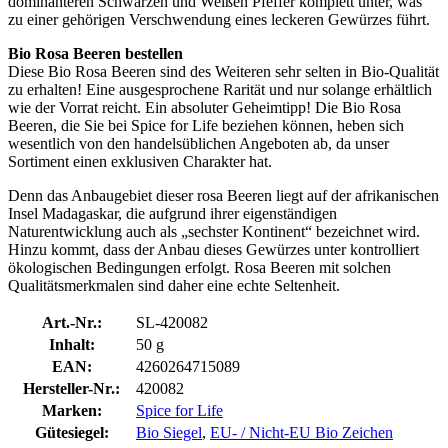
dominanteren Schwarzen und Weißen Pfeffer komplett unter, was
zu einer gehörigen Verschwendung eines leckeren Gewürzes führt.
Bio Rosa Beeren bestellen
Diese Bio Rosa Beeren sind des Weiteren sehr selten in Bio-Qualität
zu erhalten! Eine ausgesprochene Rarität und nur solange erhältlich
wie der Vorrat reicht. Ein absoluter Geheimtipp! Die Bio Rosa
Beeren, die Sie bei Spice for Life beziehen können, heben sich
wesentlich von den handelsüblichen Angeboten ab, da unser
Sortiment einen exklusiven Charakter hat.
Denn das Anbaugebiet dieser rosa Beeren liegt auf der afrikanischen
Insel Madagaskar, die aufgrund ihrer eigenständigen
Naturentwicklung auch als „sechster Kontinent“ bezeichnet wird.
Hinzu kommt, dass der Anbau dieses Gewürzes unter kontrolliert
ökologischen Bedingungen erfolgt. Rosa Beeren mit solchen
Qualitätsmerkmalen sind daher eine echte Seltenheit.
Art.-Nr.:
SL-420082
Inhalt:
50 g
EAN:
4260264715089
Hersteller-Nr.:
420082
Marken:
Spice for Life
Gütesiegel:
Bio Siegel
,
EU- / Nicht-EU Bio Zeichen