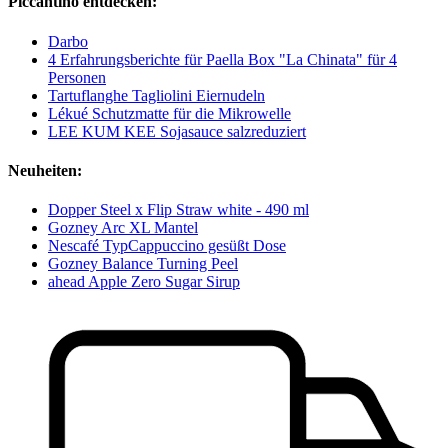
Piccantino entdecken:
Darbo
4 Erfahrungsberichte für Paella Box "La Chinata" für 4
Personen
Tartuflanghe Tagliolini Eiernudeln
Lékué Schutzmatte für die Mikrowelle
LEE KUM KEE Sojasauce salzreduziert
Neuheiten:
Dopper Steel x Flip Straw white - 490 ml
Gozney Arc XL Mantel
Nescafé TypCappuccino gesüßt Dose
Gozney Balance Turning Peel
ahead Apple Zero Sugar Sirup