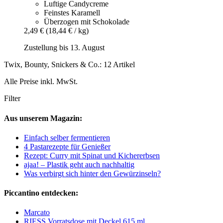
Luftige Candycreme
Feinstes Karamell
Überzogen mit Schokolade
2,49 €
(18,44 € / kg)
Zustellung bis 13. August
Twix, Bounty, Snickers & Co.: 12 Artikel
Alle Preise inkl. MwSt.
Filter
Aus unserem Magazin:
Einfach selber fermentieren
4 Pastarezepte für Genießer
Rezept: Curry mit Spinat und Kichererbsen
ajaa! – Plastik geht auch nachhaltig
Was verbirgt sich hinter den Gewürzinseln?
Piccantino entdecken:
Marcato
RIESS Vorratsdose mit Deckel 615 ml