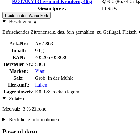
KOTÁNYI Oliven mit Kräutern, 46 g
3,99 €
(86,74 € / k
Gesamtpreis:
11,98 €
Beide in den Warenkorb
Beschreibung
Erfrischendes Zitronensalz, das, fein gemahlen, zu Geflügel, Fleisch
Art.-Nr.:
AV-5863
Inhalt:
90 g
EAN:
4052667058630
Hersteller-Nr.:
5863
Marken:
Viani
Salz:
Grob, In der Mühle
Herkunft:
Italien
Lagerhinweis:
Kühl & trocken lagern
Zutaten
Meersalz, 3 % Zitrone
Rechtliche Informationen
Passend dazu