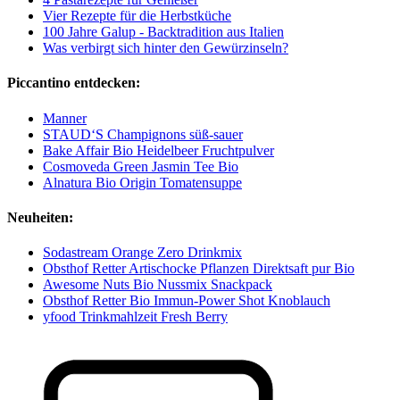
Vier Rezepte für die Herbstküche
100 Jahre Galup - Backtradition aus Italien
Was verbirgt sich hinter den Gewürzinseln?
Piccantino entdecken:
Manner
STAUD‘S Champignons süß-sauer
Bake Affair Bio Heidelbeer Fruchtpulver
Cosmoveda Green Jasmin Tee Bio
Alnatura Bio Origin Tomatensuppe
Neuheiten:
Sodastream Orange Zero Drinkmix
Obsthof Retter Artischocke Pflanzen Direktsaft pur Bio
Awesome Nuts Bio Nussmix Snackpack
Obsthof Retter Bio Immun-Power Shot Knoblauch
yfood Trinkmahlzeit Fresh Berry