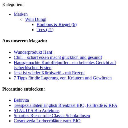
Kategorien:
Marken
Willi Dungl
Bonbons & Riegel (6)
Tees (21)
Aus unserem Magazin:
Wunderprodukt Hanf
Chili – scharf essen macht glücklich und gesund!
Hausgemachte Kartoffelpuffer - ein beliebtes Gericht auf
tschechischen Festen
Jetzt ist wieder Kürbiszeit! - mit Rezept
7 Tipps für die Lagerung von Kräutern und Gewürzen
Piccantino entdecken:
Bebivita
Teespezialitäten English Breakfast BIO, Fairtrade & RFA
STAUD‘S Bio Apfelmus
Smarties Riesenrolle Classic Schokolinsen
Cosmoveda Lorbeerblätter ganz BIO