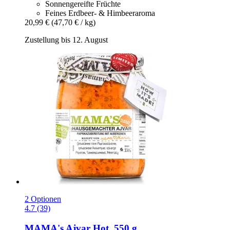
Sonnengereifte Früchte
Feines Erdbeer- & Himbeeraroma
20,99 €
(47,70 € / kg)
Zustellung bis 12. August
2 Optionen
4.7 (39)
MAMA's
Ajvar Hot, 550 g