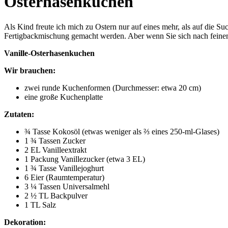
Osterhasenkuchen
Als Kind freute ich mich zu Ostern nur auf eines mehr, als auf die 
Fertigbackmischung gemacht werden. Aber wenn Sie sich nach feinem 
Vanille-Osterhasenkuchen
Wir brauchen:
zwei runde Kuchenformen (Durchmesser: etwa 20 cm)
eine große Kuchenplatte
Zutaten:
¾ Tasse Kokosöl (etwas weniger als ⅔ eines 250-ml-Glases)
1 ¾ Tassen Zucker
2 EL Vanilleextrakt
1 Packung Vanillezucker (etwa 3 EL)
1 ¾ Tasse Vanillejoghurt
6 Eier (Raumtemperatur)
3 ¼ Tassen Universalmehl
2 ½ TL Backpulver
1 TL Salz
Dekoration: