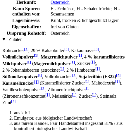
Herkunft:
Österreich
Kann Spuren
E - Erdnüsse, H - Schalenfrüchte, N -
enthalten von:
Sesamsamen
Lagerhinweis:
Kühl, trocken & lichtgeschützt lagern
Eigenschaften:
frei von Gluten
Ursprung Rohstoff:
Österreich
Zutaten
[3]
[3]
[3]
Rohrzucker
, 29 % Kakaobutter
, Kakaomasse
,
[1]
[1]
Vollmilchpulver
,
Magermilchpulver
,
4 % karamellisiertes
[1]
[1]
[1]
Milchpulver
(
Magermilchpulver
, Zucker
),
[1]
[1]
2 % Johannisbeeren getrocknet
, 2 % Himbeeren
,
[1]
[3]
[2]
Süßmolkenpulver
, Vollrohrzucker
,
Sojalecithin (E322)
,
[1]
[1]
[1]
Karamellzucker
(Karamellisierter Zucker
, Maltodextrin
),
[3]
[1]
Vanilleschotenpulver
, Zitronenfruchtpulver
[1]
[1]
[1]
(Zitronensaftkonzentrat
, Maisstärke
, Zucker
), Steinsalz,
[3]
Zimt
aus k.b.L.
Emulgator, aus biolgischer Landwirtschaft
aus fairem Handel, Fair-Handelsanteil insgesamt 81% / aus
kontrolliert biologischer Landwirtschaft