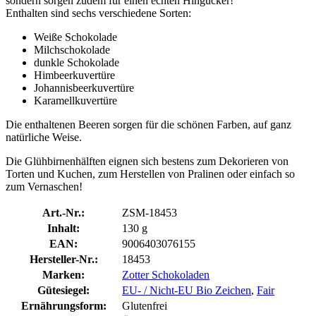
sondern sorgen zudem für einen echten Hingucker!
Enthalten sind sechs verschiedene Sorten:
Weiße Schokolade
Milchschokolade
dunkle Schokolade
Himbeerkuvertüre
Johannisbeerkuvertüre
Karamellkuvertüre
Die enthaltenen Beeren sorgen für die schönen Farben, auf ganz
natürliche Weise.
Die Glühbirnenhälften eignen sich bestens zum Dekorieren von
Torten und Kuchen, zum Herstellen von Pralinen oder einfach so
zum Vernaschen!
Art.-Nr.:
ZSM-18453
Inhalt:
130 g
EAN:
9006403076155
Hersteller-Nr.:
18453
Marken:
Zotter Schokoladen
Gütesiegel:
EU- / Nicht-EU Bio Zeichen
,
Fair
Ernährungsform:
Glutenfrei