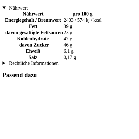
Nährwert
Nährwert
pro 100 g
Energiegehalt / Brennwert
2403 / 574 kj / kcal
Fett
39 g
davon gesättigte Fettsäuren
23 g
Kohlenhydrate
47 g
davon Zucker
46 g
Eiweiß
6,1 g
Salz
0,17 g
Rechtliche Informationen
Passend dazu