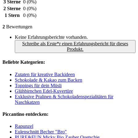
3 Sterne
0
(0%)
2 Sterne
0
(0%)
1 Stern
0
(0%)
2
Bewertungen
Keine Erfahrungsberichte vorhanden.
Schreibe als Erste*r einen Erfahrungsbericht für dieses
Produkt.
Beliebte Kategorien:
Zutaten für kreative Backideen
Schokolade & Kakao zum Backen
Toppings für dein Müsli
Glühbirnchen Edel-Kuvertüre
Exklusive Pralinen & Schokoladenspezialitäten für
Naschkatzen
Piccantino entdecken:
Rapunzel
Eulenschnitt Becher "Bro"
PURE&FUN Micky Bio Zauber Quetschie