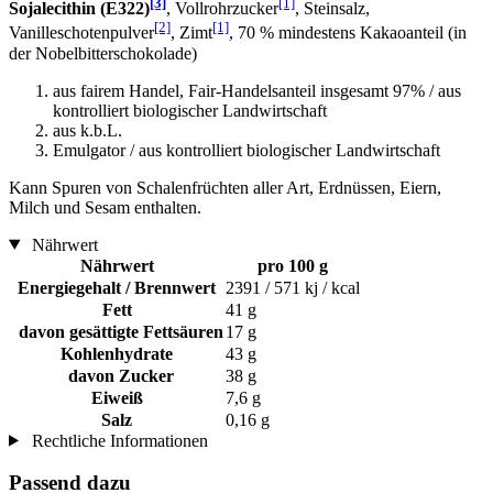
[3]
[1]
Sojalecithin (E322)
, Vollrohrzucker
, Steinsalz,
[2]
[1]
Vanilleschotenpulver
, Zimt
, 70 % mindestens Kakaoanteil (in
der Nobelbitterschokolade)
aus fairem Handel, Fair-Handelsanteil insgesamt 97% / aus
kontrolliert biologischer Landwirtschaft
aus k.b.L.
Emulgator / aus kontrolliert biologischer Landwirtschaft
Kann Spuren von Schalenfrüchten aller Art, Erdnüssen, Eiern,
Milch und Sesam enthalten.
Nährwert
Nährwert
pro 100 g
Energiegehalt / Brennwert
2391 / 571 kj / kcal
Fett
41 g
davon gesättigte Fettsäuren
17 g
Kohlenhydrate
43 g
davon Zucker
38 g
Eiweiß
7,6 g
Salz
0,16 g
Rechtliche Informationen
Passend dazu