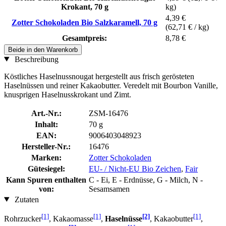
Krokant, 70 g
kg)
4,39 €
Zotter Schokoladen Bio Salzkaramell, 70 g
(62,71 € / kg)
Gesamtpreis:
8,78 €
Beide in den Warenkorb
Beschreibung
Köstliches Haselnussnougat hergestellt aus frisch gerösteten
Haselnüssen und reiner Kakaobutter. Veredelt mit Bourbon Vanille,
knusprigen Haselnusskrokant und Zimt.
Art.-Nr.:
ZSM-16476
Inhalt:
70 g
EAN:
9006403048923
Hersteller-Nr.:
16476
Marken:
Zotter Schokoladen
Gütesiegel:
EU- / Nicht-EU Bio Zeichen
,
Fair
Kann Spuren enthalten
C - Ei, E - Erdnüsse, G - Milch, N -
von:
Sesamsamen
Zutaten
[1]
[1]
[2]
[1]
Rohrzucker
, Kakaomasse
,
Haselnüsse
, Kakaobutter
,