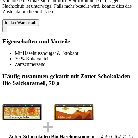
Von diesem Artikel sind nur noch 8 Stück in unserem Lager.
Nachschub ist unterwegs! Falls mehr bestellt wird, könnte dies das
Zustelldatum beeinflussen.
In den Warenkorb
Eigenschaften und Vorteile
Mit Haselnussnougat & -krokant
70 % Kakaoanteil
Zartschmelzend
Häufig zusammen gekauft mit Zotter Schokoladen
Bio Salzkaramell, 70 g
Zotter Schokoladen Bio Haselnussnougat
4,39 €
(62,71 € /