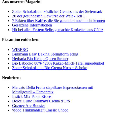
Aus unserem Magazin:
Zotter Schokolade: köstlicher Genuss aus der Steiermark
20 der gesündesten Gewürze der Welt - Teil 1
7 Fakten über Kaffee, die Sie garantiert noch nicht kennen
Gesalzene Informationen
Hit bei allen Festen: Selbstgemachte Kroketten aus Cádiz
Piccantino entdecken:
WIBERG
Birkmann Easy Baking Springform eckig
Herbaria Bio Kebap Queen Streuer
Bio Labooko 80% / 20% Kakao-Milch-Tafel superdunkel
Zotter Schokoladen Bio Crema Nuss + Schoko
Neuheiten:
Mercato Della Frutta stapelbare Espressotassen mit
Metallgestell – Farbenmix
Instick Mix-Paket Eistee
Dolce Gusto Dallmayr Crema d'Oro
Gozney Arc Booster
yfood Trinkmahlzeit Classic Choco