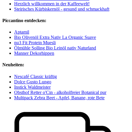
Herzlich willkommen in der Kaffeewelt!
Steirisches Kürbiskernöl - gesund und schmackhaft
Piccantino entdecken:
Aptamil
Bio Olivenöl Extra Nativ La Organic Suave
nu3 Fit Protein Muesli
Ölmühle Solling Bio Leinöl nativ Naturland
Manner Dekorhippen
Neuheiten:
Nescafé Classic kräftig
Dolce Gusto Lungo
Instick Waldmeister
Obsthof Retter o'Cin - alkoholfreier Botanical pur
Multipack Zebra Beet - Apfel, Banane, rote Bete