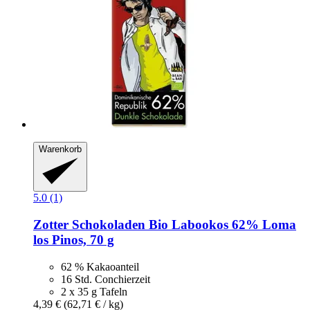
Warenkorb
5.0 (1)
Zotter Schokoladen
Bio Labookos 62% Loma
los Pinos, 70 g
62 % Kakaoanteil
16 Std. Conchierzeit
2 x 35 g Tafeln
4,39 €
(62,71 € / kg)