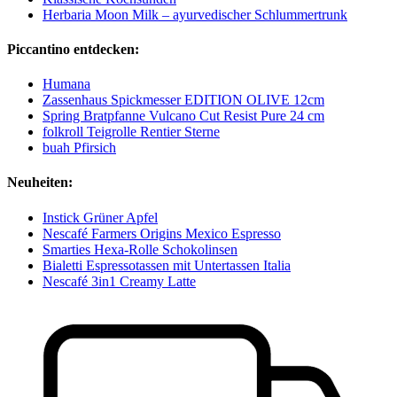
Herbaria Moon Milk – ayurvedischer Schlummertrunk
Piccantino entdecken:
Humana
Zassenhaus Spickmesser EDITION OLIVE 12cm
Spring Bratpfanne Vulcano Cut Resist Pure 24 cm
folkroll Teigrolle Rentier Sterne
buah Pfirsich
Neuheiten:
Instick Grüner Apfel
Nescafé Farmers Origins Mexico Espresso
Smarties Hexa-Rolle Schokolinsen
Bialetti Espressotassen mit Untertassen Italia
Nescafé 3in1 Creamy Latte