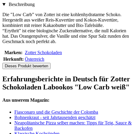
Beschreibung
Die "Low Carb” von Zotter ist eine kohlenhydratarme Schoko.
Hergestellt aus weißer Reis-Kuvertüre und Kokos-Kuvertüre,
kombiniert mit reiner Kakaobutter und Bio-Tafelsüße.
“Erythrit” ist eine biologische Zuckeralternative, die null Kalorien
hat. Das Orangenpulver, die Vanille und eine Spur Salz runden den
Geschmack noch perfekt ab.
Marken:
Zotter Schokoladen
Herkunft:
Österreich
Dieses Produkt bewerten
Erfahrungsberichte in Deutsch für Zotter
Schokoladen Labookos "Low Carb weiß"
Aus unserem Magazin:
Fiasconaro und die Geschichte der Colomba
Bohnenkraut - seit Jahrtausenden geschätzt
Neapolitanische Pizza selber machen: Tipps für Teig, Sauce &
Backofen
Klassische Kochsünden