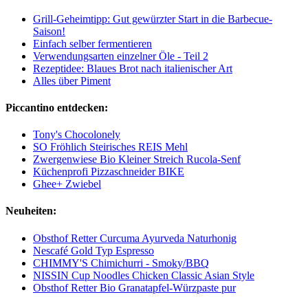
Grill-Geheimtipp: Gut gewürzter Start in die Barbecue-
Saison!
Einfach selber fermentieren
Verwendungsarten einzelner Öle - Teil 2
Rezeptidee: Blaues Brot nach italienischer Art
Alles über Piment
Piccantino entdecken:
Tony's Chocolonely
SO Fröhlich Steirisches REIS Mehl
Zwergenwiese Bio Kleiner Streich Rucola-Senf
Küchenprofi Pizzaschneider BIKE
Ghee+ Zwiebel
Neuheiten:
Obsthof Retter Curcuma Ayurveda Naturhonig
Nescafé Gold Typ Espresso
CHIMMY'S Chimichurri - Smoky/BBQ
NISSIN Cup Noodles Chicken Classic Asian Style
Obsthof Retter Bio Granatapfel-Würzpaste pur