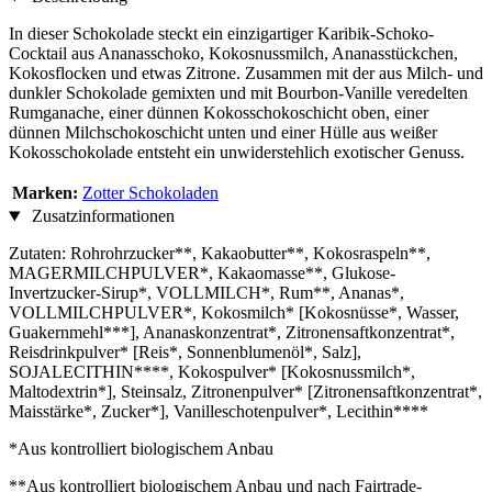
In dieser Schokolade steckt ein einzigartiger Karibik-Schoko-
Cocktail aus Ananasschoko, Kokosnussmilch, Ananasstückchen,
Kokosflocken und etwas Zitrone. Zusammen mit der aus Milch- und
dunkler Schokolade gemixten und mit Bourbon-Vanille veredelten
Rumganache, einer dünnen Kokosschokoschicht oben, einer
dünnen Milchschokoschicht unten und einer Hülle aus weißer
Kokosschokolade entsteht ein unwiderstehlich exotischer Genuss.
Marken:
Zotter Schokoladen
Zusatzinformationen
Zutaten: Rohrohrzucker**, Kakaobutter**, Kokosraspeln**,
MAGERMILCHPULVER*, Kakaomasse**, Glukose-
Invertzucker-Sirup*, VOLLMILCH*, Rum**, Ananas*,
VOLLMILCHPULVER*, Kokosmilch* [Kokosnüsse*, Wasser,
Guakernmehl***], Ananaskonzentrat*, Zitronensaftkonzentrat*,
Reisdrinkpulver* [Reis*, Sonnenblumenöl*, Salz],
SOJALECITHIN****, Kokospulver* [Kokosnussmilch*,
Maltodextrin*], Steinsalz, Zitronenpulver* [Zitronensaftkonzentrat*,
Maisstärke*, Zucker*], Vanilleschotenpulver*, Lecithin****
*Aus kontrolliert biologischem Anbau
**Aus kontrolliert biologischem Anbau und nach Fairtrade-