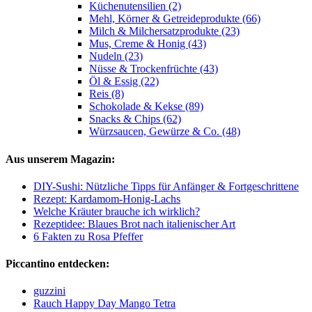
Küchenutensilien (2)
Mehl, Körner & Getreideprodukte (66)
Milch & Milchersatzprodukte (23)
Mus, Creme & Honig (43)
Nudeln (23)
Nüsse & Trockenfrüchte (43)
Öl & Essig (22)
Reis (8)
Schokolade & Kekse (89)
Snacks & Chips (62)
Würzsaucen, Gewürze & Co. (48)
Aus unserem Magazin:
DIY-Sushi: Nützliche Tipps für Anfänger & Fortgeschrittene
Rezept: Kardamom-Honig-Lachs
Welche Kräuter brauche ich wirklich?
Rezeptidee: Blaues Brot nach italienischer Art
6 Fakten zu Rosa Pfeffer
Piccantino entdecken:
guzzini
Rauch Happy Day Mango Tetra