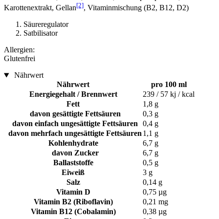
[2]
Karottenextrakt, Gellan
, Vitaminmischung (B2, B12, D2)
Säureregulator
Satbilisator
Allergien:
Glutenfrei
Nährwert
Nährwert
pro 100 ml
Energiegehalt / Brennwert
239 / 57 kj / kcal
Fett
1,8 g
davon gesättigte Fettsäuren
0,3 g
davon einfach ungesättigte Fettsäuren
0,4 g
davon mehrfach ungesättigte Fettsäuren
1,1 g
Kohlenhydrate
6,7 g
davon Zucker
6,7 g
Ballaststoffe
0,5 g
Eiweiß
3 g
Salz
0,14 g
Vitamin D
0,75 µg
Vitamin B2 (Riboflavin)
0,21 mg
Vitamin B12 (Cobalamin)
0,38 µg