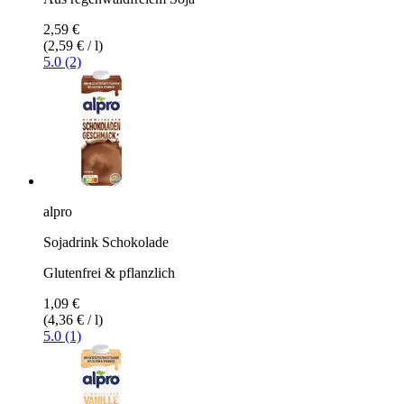
2,59 €
(2,59 € / l)
5.0 (2)
alpro
Sojadrink Schokolade
Glutenfrei & pflanzlich
1,09 €
(4,36 € / l)
5.0 (1)