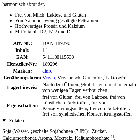
harmonisch abrundet.
Frei von Milch, Laktose und Gluten
Von Natur aus wenig gesättigte Fettsäuren
Hochwertiges Protein und Kalzium
Mit Vitamin B2, B12 und D
Art.-Nr.:
DAN-189296
Inhalt:
1 l
EAN:
5411188115533
Hersteller-Nr.:
189296
Marken:
alpro
Ernährungsform:
Vegan
, Vegetarisch, Glutenfrei, Laktosefrei
Nach dem Öffnen gekühlt lagern und innerhalb
Lagerhinweis:
von wenigen Tagen verbrauchen
frei von Gluten, frei von Laktose, frei von
künstlichen Farbstoffen, frei von
Eigenschaften:
Konservierungsmitteln, frei von Farbstoffen,
frei von synthetischen Konservierungsstoffen
Zutaten
Soja (Wasser, geschälte Sojabohnen (7.8%)), Zucker,
[1]
Calciumcarbonat, Aroma, Meersalz, Kaliumphosphate
,