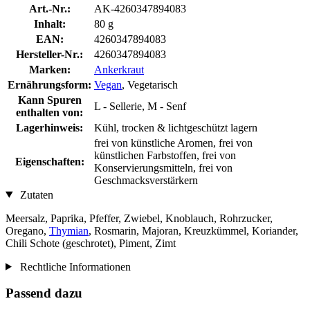
Art.-Nr.:
AK-4260347894083
Inhalt:
80 g
EAN:
4260347894083
Hersteller-Nr.:
4260347894083
Marken:
Ankerkraut
Ernährungsform:
Vegan
, Vegetarisch
Kann Spuren
L - Sellerie, M - Senf
enthalten von:
Lagerhinweis:
Kühl, trocken & lichtgeschützt lagern
frei von künstliche Aromen, frei von
künstlichen Farbstoffen, frei von
Eigenschaften:
Konservierungsmitteln, frei von
Geschmacksverstärkern
Zutaten
Meersalz, Paprika, Pfeffer, Zwiebel, Knoblauch, Rohrzucker,
Oregano,
Thymian
, Rosmarin, Majoran, Kreuzkümmel, Koriander,
Chili Schote (geschrotet), Piment, Zimt
Rechtliche Informationen
Passend dazu