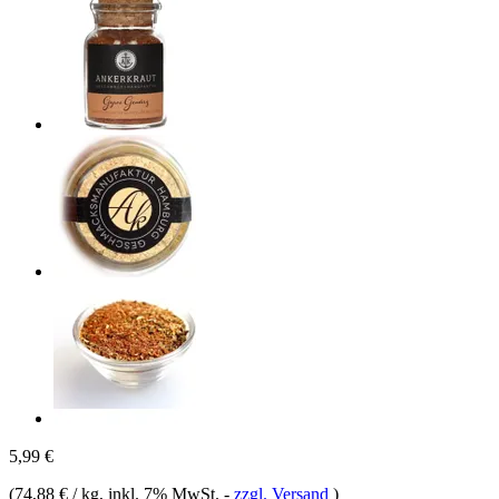
5,99 €
(
74,88 € / kg
, inkl. 7% MwSt.
-
zzgl. Versand
)