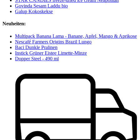
STAR CANDIES freeze-dried ice cream Neapolitan
Govinda Sesam Laddu bio
Galup Kokoskekse
Neuheiten:
Multipack Banana Lama - Banane, Apfel, Mango & Aprikose
Nescafé Farmers Origins Brazil Lungo
Baci Dunkle Pralinen
Instick Grüner Eistee Limette-Minze
Dopper Steel - 490 ml